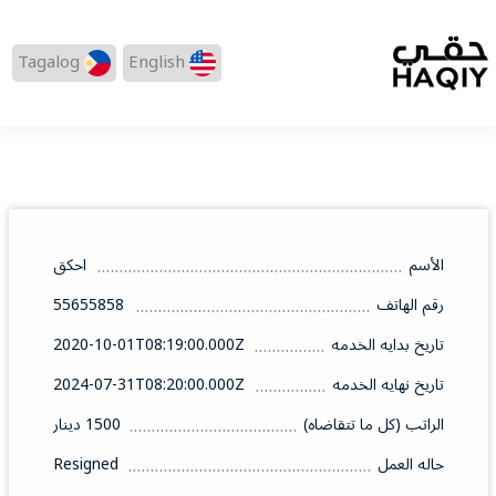
Tagalog
English
الأسم
احكق
رقم الهاتف
55655858
تاريخ بدايه الخدمه
2020-10-01T08:19:00.000Z
تاريخ نهايه الخدمه
2024-07-31T08:20:00.000Z
الراتب (كل ما تتقاضاه)
1500 دينار
حاله العمل
Resigned