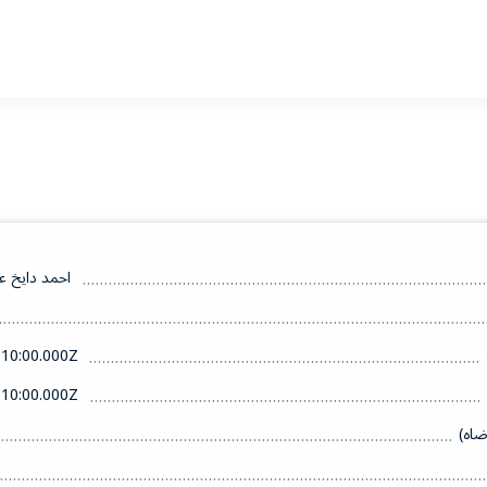
احمد دايخ 
10:00.000Z
10:00.000Z
ضاه)