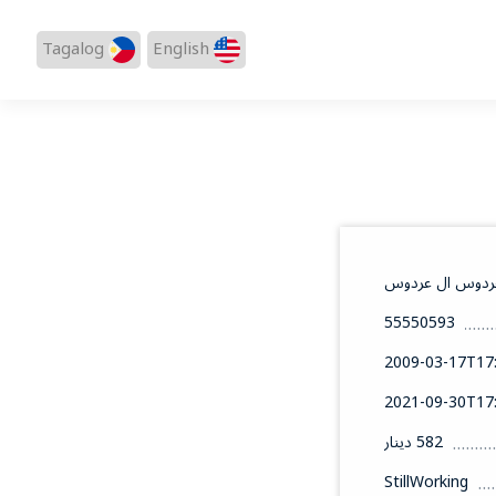
Tagalog
English
عردوس ال عردوس
55550593
2009-03-17T17:
2021-09-30T17:
582 دينار
StillWorking