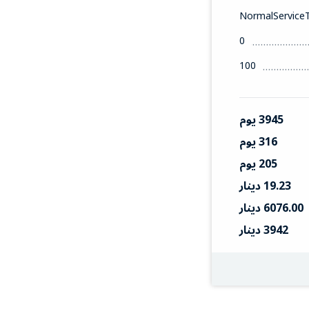
NormalService
0
100
3945 يوم
316 يوم
205 يوم
19.23 دينار
6076.00 دينار
3942 دينار