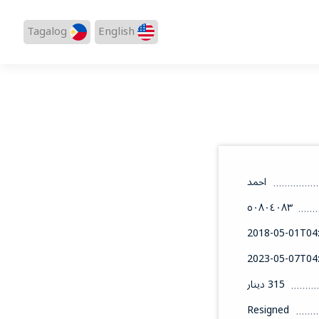
Tagalog
English
احمد
٥٠٨٠٤٠٨٣
2018-05-01T04:
2023-05-07T04:
315 دينار
Resigned