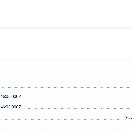
46:00.000Z
46:00.000Z
ضاه)