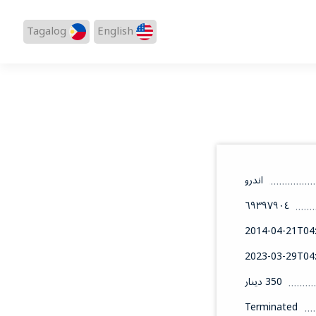
Tagalog
English
اندرو
٦٩٣٩٧٩٠٤
2014-04-21T04:
2023-03-29T04:
350 دينار
Terminated