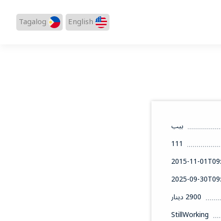
Tagalog
English
ببب
111
2015-11-01T09:
2025-09-30T09:
2900 دينار
StillWorking