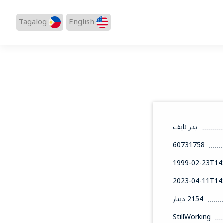
Tagalog
English
بدر نايف
60731758
1999-02-23T14:
2023-04-11T14:
2154 دينار
StillWorking