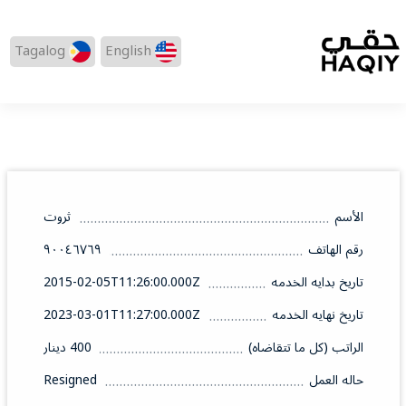
Tagalog
English
الأسم
ثروت
رقم الهاتف
٩٠٠٤٦٧٦٩
تاريخ بدايه الخدمه
2015-02-05T11:26:00.000Z
تاريخ نهايه الخدمه
2023-03-01T11:27:00.000Z
الراتب (كل ما تتقاضاه)
400 دينار
حاله العمل
Resigned