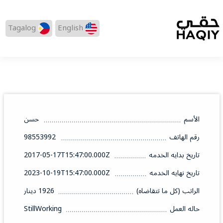
Tagalog
English
الأسم
حسن
رقم الهاتف
98553992
تاريخ بدايه الخدمه
2017-05-17T15:47:00.000Z
تاريخ نهايه الخدمه
2023-10-19T15:47:00.000Z
الراتب (كل ما تتقاضاه)
1926 دينار
حاله العمل
StillWorking