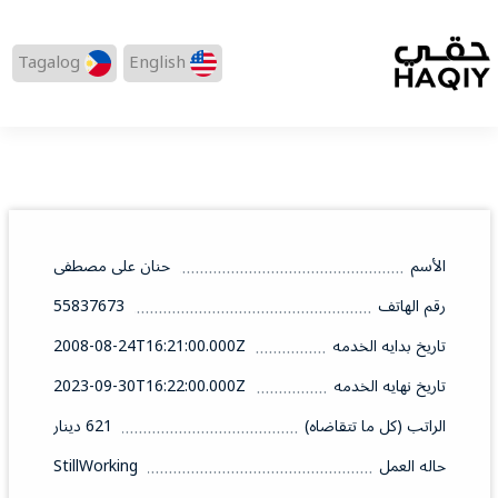
Tagalog
English
الأسم
حنان على مصطفى
رقم الهاتف
55837673
تاريخ بدايه الخدمه
2008-08-24T16:21:00.000Z
تاريخ نهايه الخدمه
2023-09-30T16:22:00.000Z
الراتب (كل ما تتقاضاه)
621 دينار
حاله العمل
StillWorking