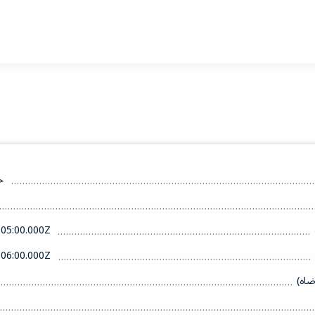
خ
05:00.000Z
06:00.000Z
ضاه)