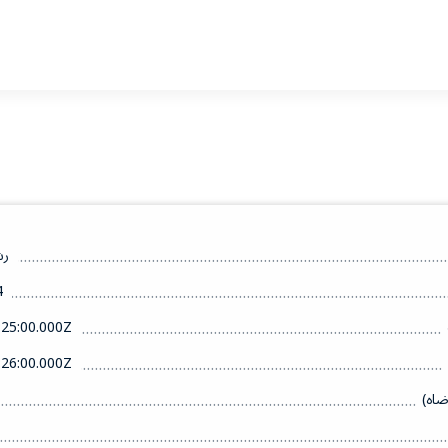
رش
4
25:00.000Z
26:00.000Z
ضاه)