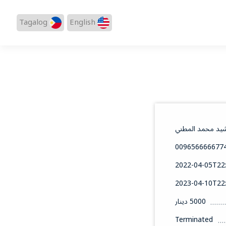
Tagalog
English
يد محمد المطني
009656666677
2022-04-05T22:
2023-04-10T22:
5000 دينار
Terminated