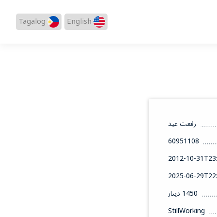
Tagalog
English
رفعت عيد
60951108
2012-10-31T23:
2025-06-29T22:
1450 دينار
StillWorking