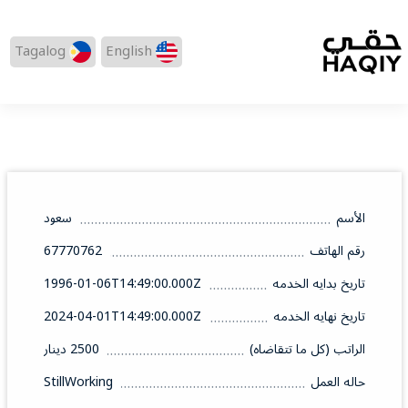
Tagalog
English
الأسم
سعود
رقم الهاتف
67770762
تاريخ بدايه الخدمه
1996-01-06T14:49:00.000Z
تاريخ نهايه الخدمه
2024-04-01T14:49:00.000Z
الراتب (كل ما تتقاضاه)
2500 دينار
حاله العمل
StillWorking