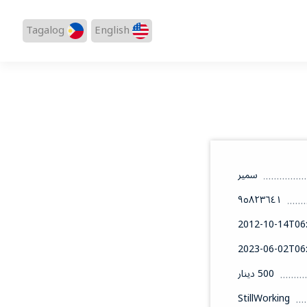
Tagalog
English
سمير
٩٥٨٢٣٦٤١
2012-10-14T06:
2023-06-02T06:
500 دينار
StillWorking