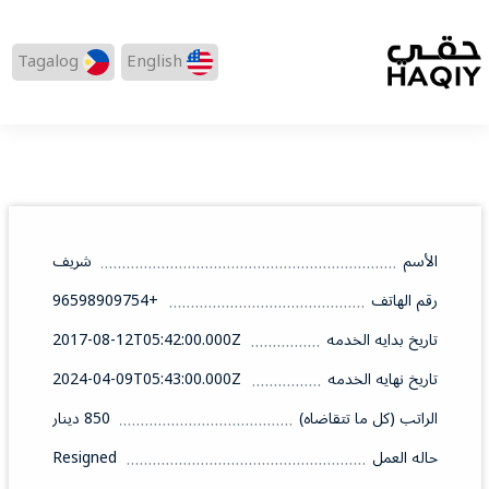
Tagalog
English
الأسم
شريف
رقم الهاتف
+96598909754
تاريخ بدايه الخدمه
2017-08-12T05:42:00.000Z
تاريخ نهايه الخدمه
2024-04-09T05:43:00.000Z
الراتب (كل ما تتقاضاه)
850 دينار
حاله العمل
Resigned