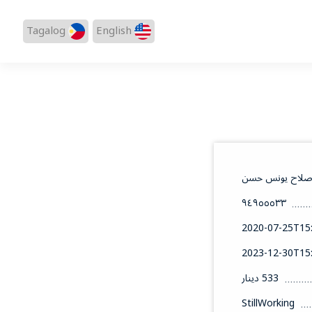
Tagalog
English
لاح يونس حسن
٩٤٩٥٥٥٣٣
2020-07-25T15:
2023-12-30T15:
533 دينار
StillWorking