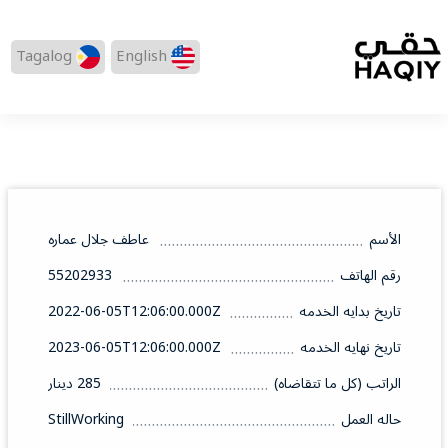
Tagalog
English
الأسم
عاطف جلال عماره
رقم الهاتف
55202933
تاريخ بدايه الخدمه
2022-06-05T12:06:00.000Z
تاريخ نهايه الخدمه
2023-06-05T12:06:00.000Z
الراتب (كل ما تتقاضاه)
285 دينار
حاله العمل
StillWorking