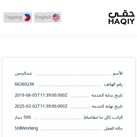
Tagalog
English
الأسم
عبدالرحمن
رقم الهاتف
66260236
تاريخ بدايه الخدمه
2019-06-05T11:39:00.000Z
تاريخ نهايه الخدمه
2025-02-02T11:39:00.000Z
الراتب (كل ما تتقاضاه)
500 دينار
حاله العمل
StillWorking