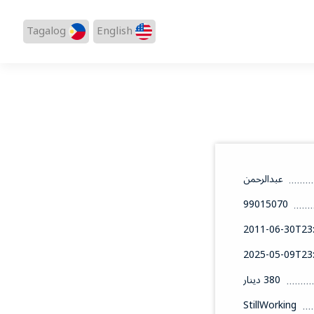
Tagalog
English
عبدالرحمن
99015070
2011-06-30T23:
2025-05-09T23:
380 دينار
StillWorking