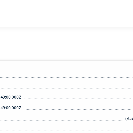
49:00.000Z
49:00.000Z
ضاه)