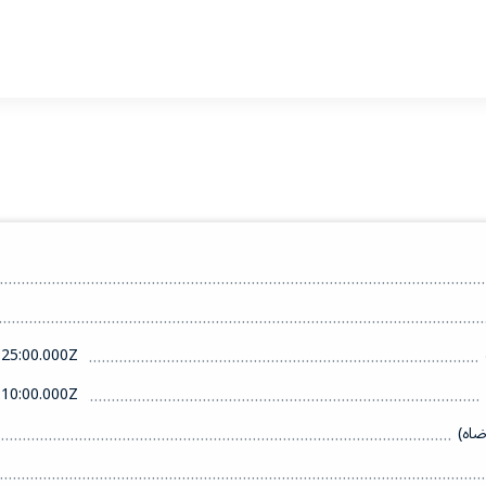
25:00.000Z
10:00.000Z
ضاه)