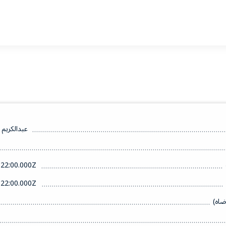
عبدالكريم
22:00.000Z
22:00.000Z
ضاه)