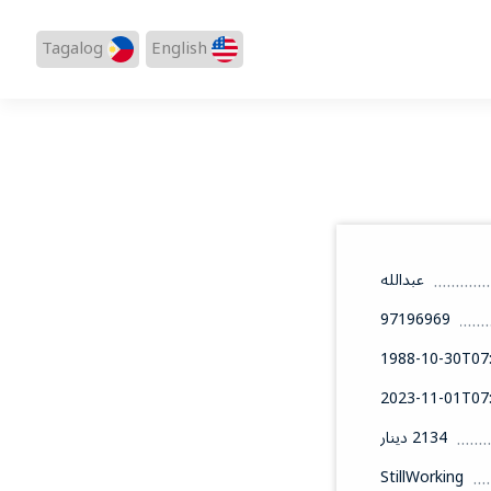
Tagalog
English
عبدالله
97196969
1988-10-30T07:
2023-11-01T07:
2134 دينار
StillWorking