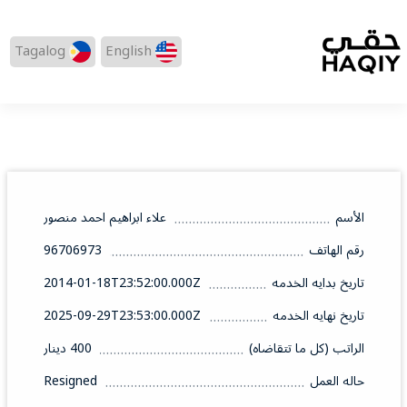
Tagalog
English
الأسم
علاء ابراهيم احمد منصور
رقم الهاتف
96706973
تاريخ بدايه الخدمه
2014-01-18T23:52:00.000Z
تاريخ نهايه الخدمه
2025-09-29T23:53:00.000Z
الراتب (كل ما تتقاضاه)
400 دينار
حاله العمل
Resigned