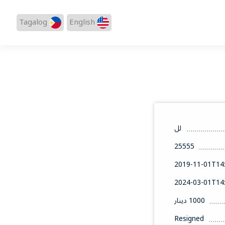
Tagalog
English
لل
25555
2019-11-01T14:
2024-03-01T14:
1000 دينار
Resigned