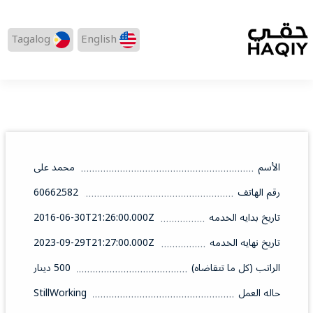
Tagalog
English
الأسم
محمد على
رقم الهاتف
60662582
تاريخ بدايه الخدمه
2016-06-30T21:26:00.000Z
تاريخ نهايه الخدمه
2023-09-29T21:27:00.000Z
الراتب (كل ما تتقاضاه)
500 دينار
حاله العمل
StillWorking