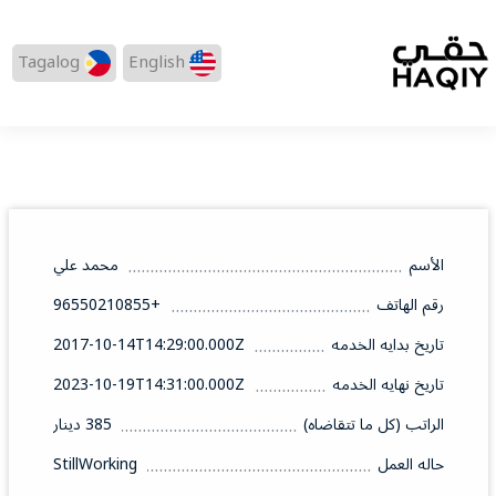
Tagalog
English
الأسم
محمد علي
رقم الهاتف
+96550210855
تاريخ بدايه الخدمه
2017-10-14T14:29:00.000Z
تاريخ نهايه الخدمه
2023-10-19T14:31:00.000Z
الراتب (كل ما تتقاضاه)
385 دينار
حاله العمل
StillWorking