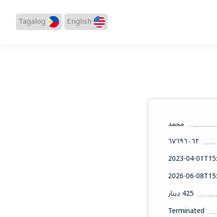
Tagalog
English
محمد
٦٧٦٩٦٠٦٢
2023-04-01T15:
2026-06-08T15:
425 دينار
Terminated