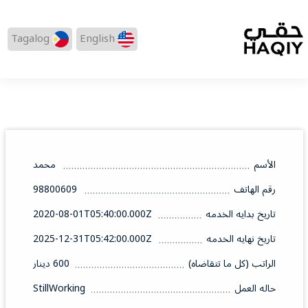
Tagalog
English
الأسم
محمد
رقم الهاتف
98800609
تاريخ بدايه الخدمه
2020-08-01T05:40:00.000Z
تاريخ نهايه الخدمه
2025-12-31T05:42:00.000Z
الراتب (كل ما تتقاضاه)
600 دينار
حاله العمل
StillWorking