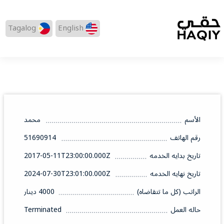
Tagalog
English
الأسم
محمد
رقم الهاتف
51690914
تاريخ بدايه الخدمه
2017-05-11T23:00:00.000Z
تاريخ نهايه الخدمه
2024-07-30T23:01:00.000Z
الراتب (كل ما تتقاضاه)
4000 دينار
حاله العمل
Terminated