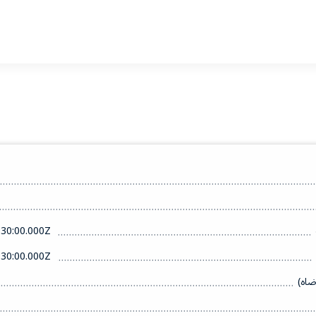
30:00.000Z
30:00.000Z
ضاه)