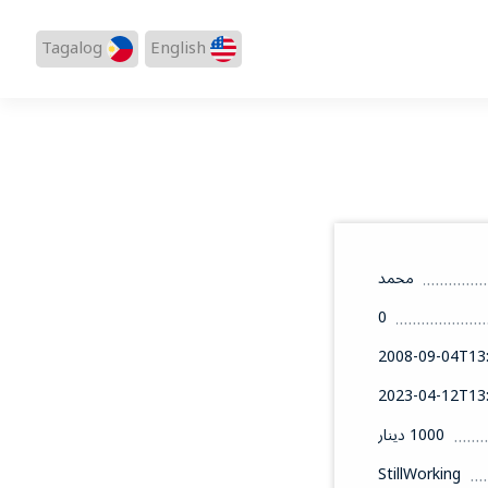
Tagalog
English
محمد
0
2008-09-04T13:
2023-04-12T13:
1000 دينار
StillWorking