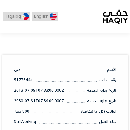
Tagalog
English
الأسم
منى
رقم الهاتف
51776444
تاريخ بدايه الخدمه
2013-07-09T07:33:00.000Z
تاريخ نهايه الخدمه
2030-07-31T07:34:00.000Z
الراتب (كل ما تتقاضاه)
800 دينار
حاله العمل
StillWorking