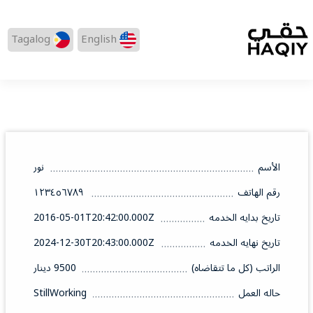
Tagalog
English
الأسم
نور
رقم الهاتف
١٢٣٤٥٦٧٨٩
تاريخ بدايه الخدمه
2016-05-01T20:42:00.000Z
تاريخ نهايه الخدمه
2024-12-30T20:43:00.000Z
الراتب (كل ما تتقاضاه)
9500 دينار
حاله العمل
StillWorking