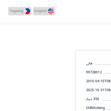
Tagalog
English
هانى
99728012
2016-04-10T08:
2025-10-31T08:
390 دينار
StillWorking