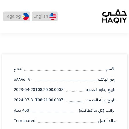
Tagalog
English
الأسم
هتتم
رقم الهاتف
٥٨٨٨٥٦٨٠
تاريخ بدايه الخدمه
2023-04-20T08:20:00.000Z
تاريخ نهايه الخدمه
2024-07-31T08:21:00.000Z
الراتب (كل ما تتقاضاه)
450 دينار
حاله العمل
Terminated