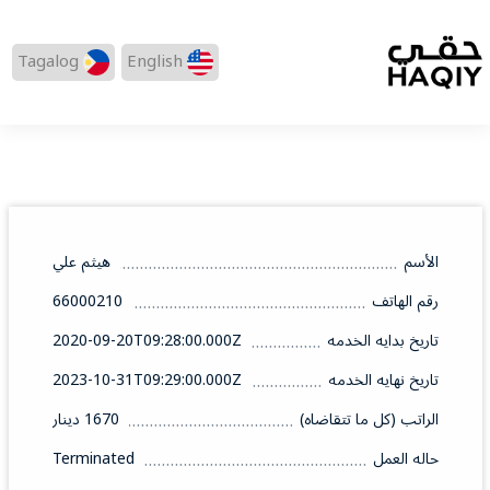
Tagalog
English
الأسم
هيثم علي
رقم الهاتف
66000210
تاريخ بدايه الخدمه
2020-09-20T09:28:00.000Z
تاريخ نهايه الخدمه
2023-10-31T09:29:00.000Z
الراتب (كل ما تتقاضاه)
1670 دينار
حاله العمل
Terminated