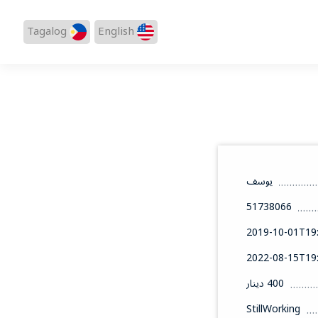
Tagalog
English
يوسف
51738066
2019-10-01T19:
2022-08-15T19:
400 دينار
StillWorking