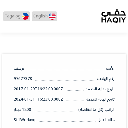
Tagalog
English
الأسم
يوسف
رقم الهاتف
97677378
تاريخ بدايه الخدمه
2017-01-29T16:22:00.000Z
تاريخ نهايه الخدمه
2024-01-31T16:23:00.000Z
الراتب (كل ما تتقاضاه)
1200 دينار
حاله العمل
StillWorking