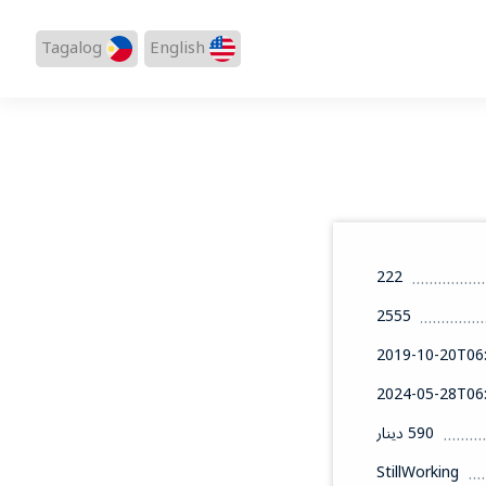
Tagalog
English
222
2555
2019-10-20T06:
2024-05-28T06:
590 دينار
StillWorking