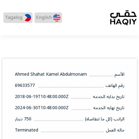
Tagalog
English
الأسم
Ahmed Shahat Kamel Abdulmonam
رقم الهاتف
69633577
تاريخ بدايه الخدمه
2018-06-19T10:48:00.000Z
تاريخ نهايه الخدمه
2024-06-30T10:48:00.000Z
الراتب (كل ما تتقاضاه)
750 دينار
حاله العمل
Terminated