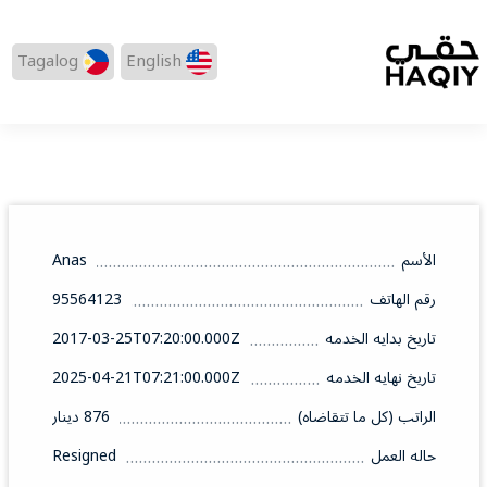
Tagalog
English
الأسم
Anas
رقم الهاتف
95564123
تاريخ بدايه الخدمه
2017-03-25T07:20:00.000Z
تاريخ نهايه الخدمه
2025-04-21T07:21:00.000Z
الراتب (كل ما تتقاضاه)
876 دينار
حاله العمل
Resigned