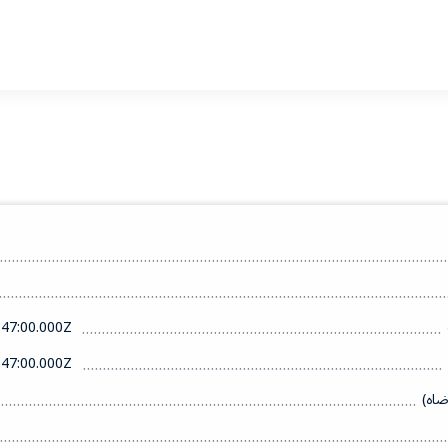
47:00.000Z
47:00.000Z
ضاه)