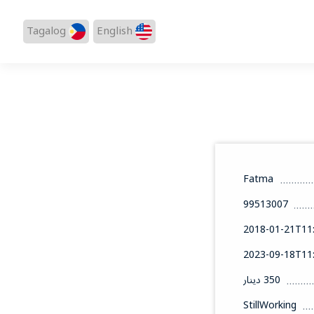
Tagalog
English
Fatma
99513007
2018-01-21T11:
2023-09-18T11:
350 دينار
StillWorking