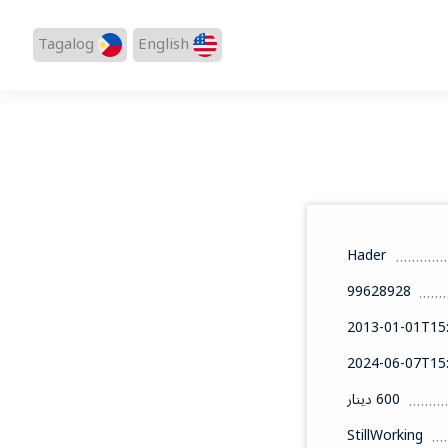
Tagalog
English
Hader
99628928
2013-01-01T15:
2024-06-07T15:
600 دينار
StillWorking