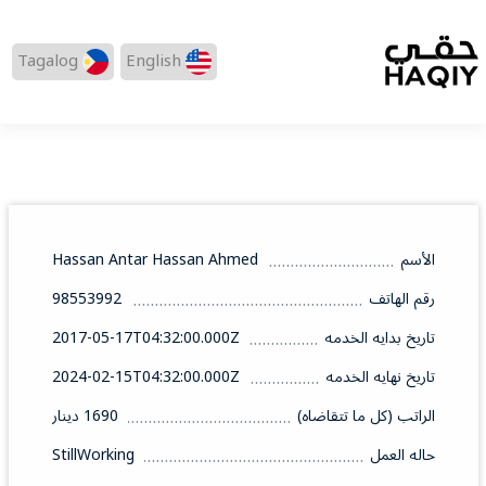
Tagalog
English
الأسم
Hassan Antar Hassan Ahmed
رقم الهاتف
98553992
تاريخ بدايه الخدمه
2017-05-17T04:32:00.000Z
تاريخ نهايه الخدمه
2024-02-15T04:32:00.000Z
الراتب (كل ما تتقاضاه)
1690 دينار
حاله العمل
StillWorking