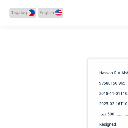
Tagalog
English
Hassan R A Als
965 97580150
2018-11-01T10:
2025-02-16T10:
500 دينار
Resigned