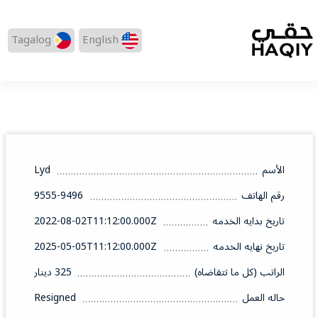
Tagalog
English
الأسم
Lyd
رقم الهاتف
9555-9496
تاريخ بدايه الخدمه
2022-08-02T11:12:00.000Z
تاريخ نهايه الخدمه
2025-05-05T11:12:00.000Z
الراتب (كل ما تتقاضاه)
325 دينار
حاله العمل
Resigned