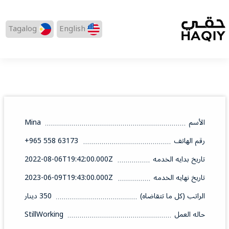
Tagalog
English
الأسم
Mina
رقم الهاتف
‪+965 558 63173‬
تاريخ بدايه الخدمه
2022-08-06T19:42:00.000Z
تاريخ نهايه الخدمه
2023-06-09T19:43:00.000Z
الراتب (كل ما تتقاضاه)
350 دينار
حاله العمل
StillWorking