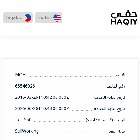
Tagalog
English
الأسم
MOH
رقم الهاتف
65546026
تاريخ بدايه الخدمه
2016-03-26T10:42:00.000Z
تاريخ نهايه الخدمه
2026-06-26T10:43:00.000Z
الراتب (كل ما تتقاضاه)
550 دينار
حاله العمل
StillWorking