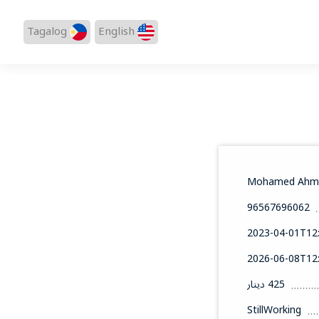
Tagalog
English
Mohamed Ahm
96567696062
2023-04-01T12:
2026-06-08T12:
425 دينار
StillWorking