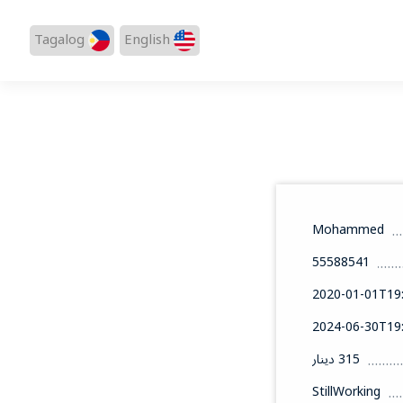
Tagalog
English
Mohammed
55588541
2020-01-01T19:
2024-06-30T19:
315 دينار
StillWorking